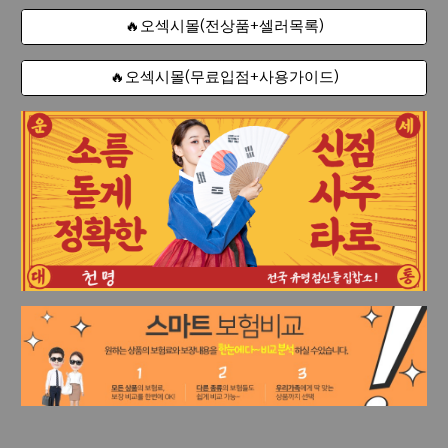
🔥오섹시몰(전상품+셀러목록)
🔥오섹시몰(무료입점+사용가이드)